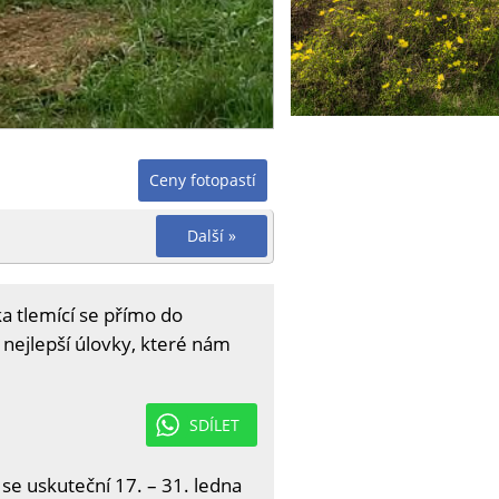
Ceny fotopastí
Další »
a tlemící se přímo do
y nejlepší úlovky, které nám
SDÍLET
 se uskuteční 17. – 31. ledna