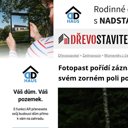
Dřevostavitel
»
Zajímavosti
»
Momentky z če
Fotopast pořídí záz
svém zorném poli p