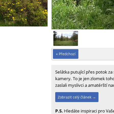
« Předchozí
Selátka putující přes potok z
kamery. To je jen zlomek toho,
zaslali myslivci a amatérští n
Zobrazit celý článek →
P.S.
Hledáte inspiraci pro Vaše