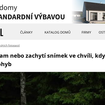
ČLÁNKY
KATALOG DOMŮ
FIRMY
OST
ských fotopastí
nam nebo zachytí snímek ve chvíli, k
ohyb