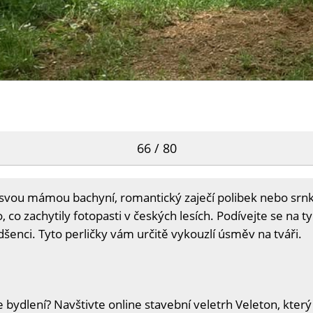
66 / 80
a svou mámou bachyní, romantický zaječí polibek nebo srnk
 co zachytily fotopasti v českých lesích. Podívejte se na t
adšenci. Tyto perličky vám určitě vykouzlí úsměv na tváři.
 bydlení? Navštivte online stavební veletrh Veleton, který