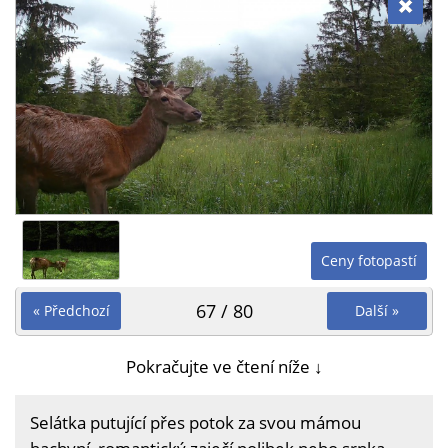
Ceny fotopastí
67 / 80
« Předchozí
Další »
Pokračujte ve čtení níže ↓
Selátka putující přes potok za svou mámou