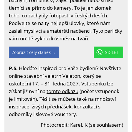
bachyní, romantický zaječí polibek nebo srnka
tlemící se přímo do kamery. To je jen zlomek
toho, co zachytily fotopasti v českých lesích.
Podívejte se na ty nejlepší úlovky, které nám
zaslali myslivci a amatérští nadšenci. Tyto perličky
vám určitě vykouzlí úsměv na tváři.
Zobrazit celý článek →
SDÍLET
P.S.
Hledáte inspiraci pro Vaše bydlení? Navštivte
online stavební veletrh Veleton, který se
uskuteční 17. – 31. ledna 2027. Vstupenku lze
získat již nyní na
tomto odkazu
(počet vstupenek
je limitován). Těšit se můžete také na množství
inspirace, živých přednášek, konzultací s
odborníky i slevové vouchery.
Photocredit: Karel. K (se souhlasem)