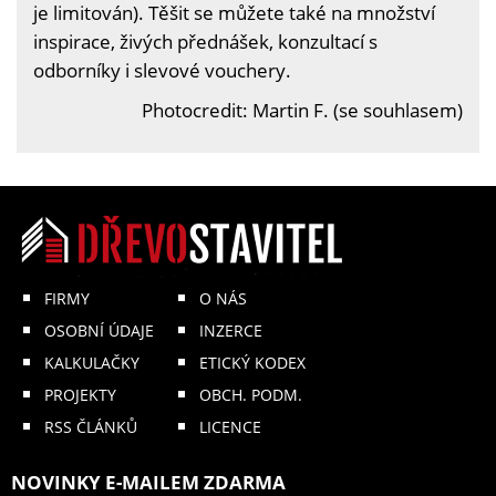
je limitován). Těšit se můžete také na množství
inspirace, živých přednášek, konzultací s
odborníky i slevové vouchery.
Photocredit: Martin F. (se souhlasem)
FIRMY
O NÁS
OSOBNÍ ÚDAJE
INZERCE
KALKULAČKY
ETICKÝ KODEX
PROJEKTY
OBCH. PODM.
RSS ČLÁNKŮ
LICENCE
NOVINKY E-MAILEM ZDARMA