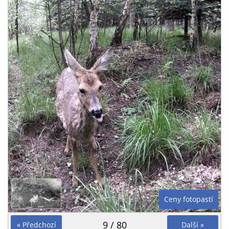
Ceny fotopastí
9 / 80
« Předchozí
Další »