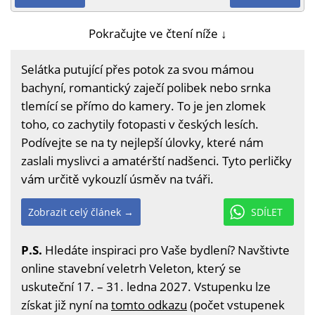
Pokračujte ve čtení níže ↓
Selátka putující přes potok za svou mámou
bachyní, romantický zaječí polibek nebo srnka
tlemící se přímo do kamery. To je jen zlomek
toho, co zachytily fotopasti v českých lesích.
Podívejte se na ty nejlepší úlovky, které nám
zaslali myslivci a amatérští nadšenci. Tyto perličky
vám určitě vykouzlí úsměv na tváři.
Zobrazit celý článek →
SDÍLET
P.S.
Hledáte inspiraci pro Vaše bydlení? Navštivte
online stavební veletrh Veleton, který se
uskuteční 17. – 31. ledna 2027. Vstupenku lze
získat již nyní na
tomto odkazu
(počet vstupenek