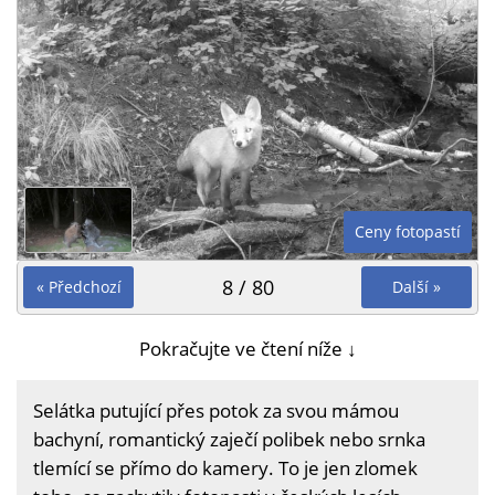
Ceny fotopastí
8 / 80
« Předchozí
Další »
Pokračujte ve čtení níže ↓
Selátka putující přes potok za svou mámou
bachyní, romantický zaječí polibek nebo srnka
tlemící se přímo do kamery. To je jen zlomek