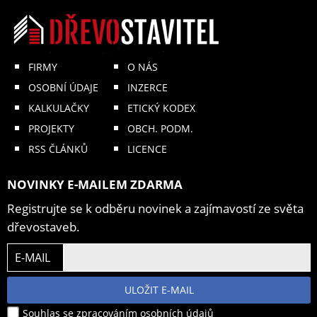
FIRMY
O NÁS
OSOBNÍ ÚDAJE
INZERCE
KALKULAČKY
ETICKÝ KODEX
PROJEKTY
OBCH. PODM.
RSS ČLÁNKŮ
LICENCE
NOVINKY E-MAILEM ZDARMA
Registrujte se k odběru novinek a zajímavostí ze světa
dřevostaveb.
E-MAIL
ULOŽIT E-MAIL
Souhlas se zpracováním osobních údajů