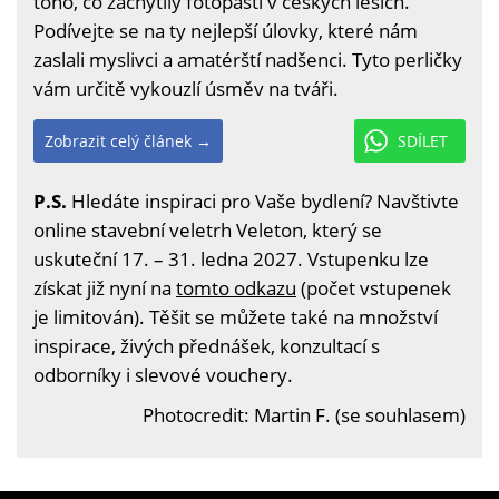
toho, co zachytily fotopasti v českých lesích.
Podívejte se na ty nejlepší úlovky, které nám
zaslali myslivci a amatérští nadšenci. Tyto perličky
vám určitě vykouzlí úsměv na tváři.
Zobrazit celý článek →
SDÍLET
P.S.
Hledáte inspiraci pro Vaše bydlení? Navštivte
online stavební veletrh Veleton, který se
uskuteční 17. – 31. ledna 2027. Vstupenku lze
získat již nyní na
tomto odkazu
(počet vstupenek
je limitován). Těšit se můžete také na množství
inspirace, živých přednášek, konzultací s
odborníky i slevové vouchery.
Photocredit: Martin F. (se souhlasem)