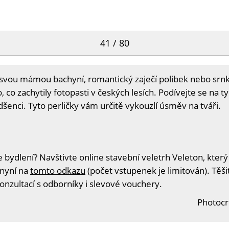
41 / 80
a svou mámou bachyní, romantický zaječí polibek nebo srnk
 co zachytily fotopasti v českých lesích. Podívejte se na t
adšenci. Tyto perličky vám určitě vykouzlí úsměv na tváři.
 bydlení? Navštivte online stavební veletrh Veleton, který
 nyní na
tomto odkazu
(počet vstupenek je limitován). Těš
konzultací s odborníky i slevové vouchery.
Photocr