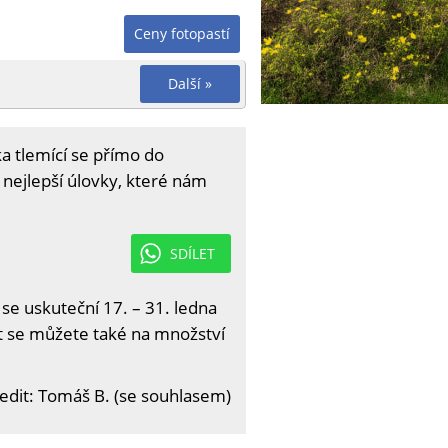
Ceny fotopastí
Další »
a tlemící se přímo do
y nejlepší úlovky, které nám
SDÍLET
 se uskuteční 17. – 31. ledna
it se můžete také na množství
edit: Tomáš B. (se souhlasem)