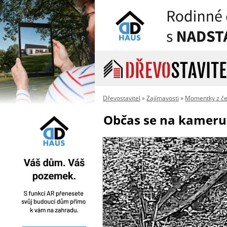
Dřevostavitel
»
Zajímavosti
»
Momentky z če
Občas se na kameru p