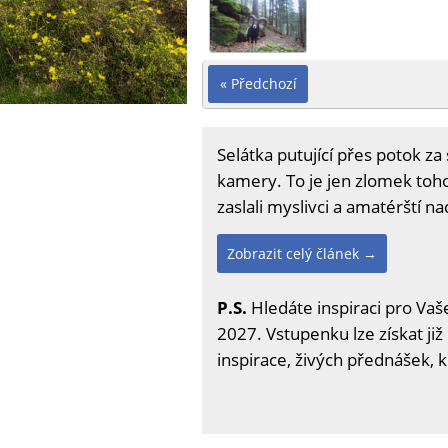
« Předchozí
Selátka putující přes potok z
kamery. To je jen zlomek toho,
zaslali myslivci a amatérští n
Zobrazit celý článek →
P.S.
Hledáte inspiraci pro Vaše
2027. Vstupenku lze získat již
inspirace, živých přednášek, 