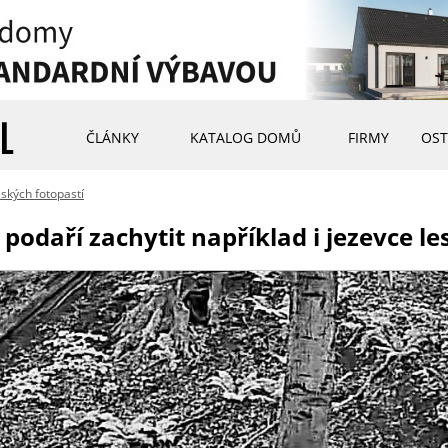
ČLÁNKY
KATALOG DOMŮ
FIRMY
OST
ských fotopastí
odaří zachytit například i jezevce le