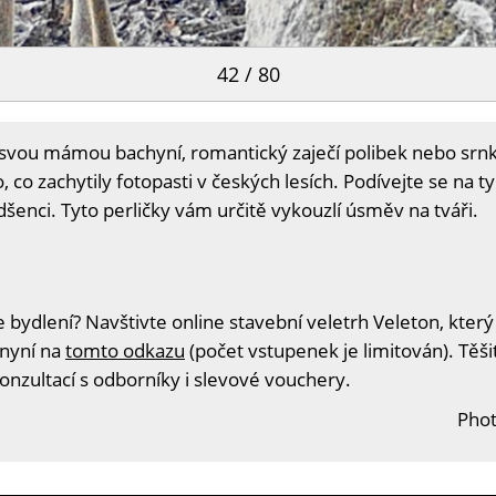
42 / 80
a svou mámou bachyní, romantický zaječí polibek nebo srnk
 co zachytily fotopasti v českých lesích. Podívejte se na t
adšenci. Tyto perličky vám určitě vykouzlí úsměv na tváři.
 bydlení? Navštivte online stavební veletrh Veleton, který
 nyní na
tomto odkazu
(počet vstupenek je limitován). Těš
konzultací s odborníky i slevové vouchery.
Phot