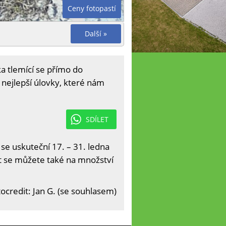
Ceny fotopastí
Další »
a tlemící se přímo do
y nejlepší úlovky, které nám
SDÍLET
 se uskuteční 17. – 31. ledna
it se můžete také na množství
ocredit: Jan G. (se souhlasem)