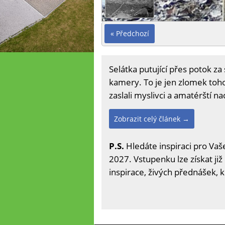
« Předchozí
Selátka putující přes potok z
kamery. To je jen zlomek toho,
zaslali myslivci a amatérští n
Zobrazit celý článek →
P.S.
Hledáte inspiraci pro Vaše
2027. Vstupenku lze získat již
inspirace, živých přednášek, 