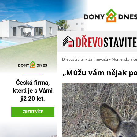
Dřevostavitel
»
Zajímavosti
»
Momentky z če
„Můžu vám nějak pomo