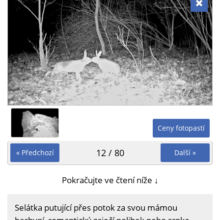
Ceny fotopastí
12 / 80
« Předchozí
Další »
Pokračujte ve čtení níže ↓
Selátka putující přes potok za svou mámou