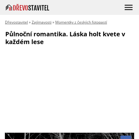
Dřevostavitel
»
Zajímavosti
»
Momentky z českých fotopastí
Půlnoční romantika. Láska holt kvete v
každém lese