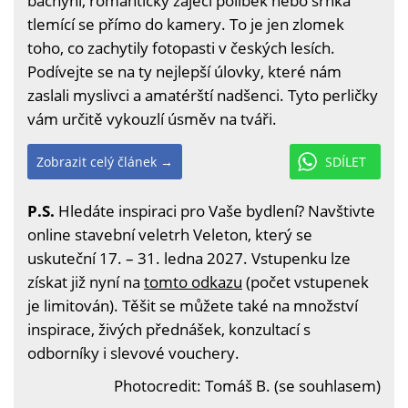
bachyní, romantický zaječí polibek nebo srnka
tlemící se přímo do kamery. To je jen zlomek
toho, co zachytily fotopasti v českých lesích.
Podívejte se na ty nejlepší úlovky, které nám
zaslali myslivci a amatérští nadšenci. Tyto perličky
vám určitě vykouzlí úsměv na tváři.
Zobrazit celý článek →
SDÍLET
P.S.
Hledáte inspiraci pro Vaše bydlení? Navštivte
online stavební veletrh Veleton, který se
uskuteční 17. – 31. ledna 2027. Vstupenku lze
získat již nyní na
tomto odkazu
(počet vstupenek
je limitován). Těšit se můžete také na množství
inspirace, živých přednášek, konzultací s
odborníky i slevové vouchery.
Photocredit: Tomáš B. (se souhlasem)