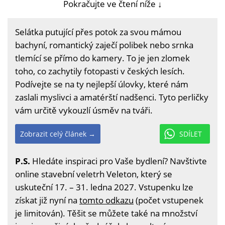
Pokračujte ve čtení níže ↓
Selátka putující přes potok za svou mámou
bachyní, romantický zaječí polibek nebo srnka
tlemící se přímo do kamery. To je jen zlomek
toho, co zachytily fotopasti v českých lesích.
Podívejte se na ty nejlepší úlovky, které nám
zaslali myslivci a amatérští nadšenci. Tyto perličky
vám určitě vykouzlí úsměv na tváři.
Zobrazit celý článek →
SDÍLET
P.S.
Hledáte inspiraci pro Vaše bydlení? Navštivte
online stavební veletrh Veleton, který se
uskuteční 17. – 31. ledna 2027. Vstupenku lze
získat již nyní na
tomto odkazu
(počet vstupenek
je limitován). Těšit se můžete také na množství