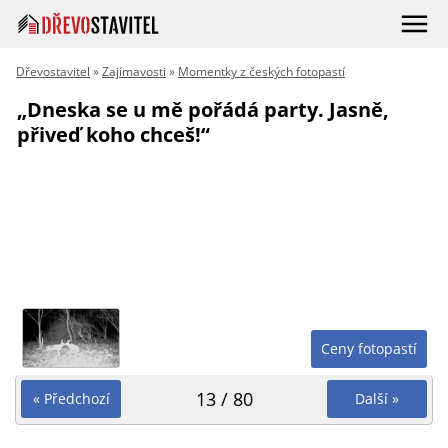
Dřevostavitel
»
Zajímavosti
»
Momentky z českých fotopastí
„Dneska se u mě pořádá party. Jasně,
přiveď koho chceš!“
Ceny fotopastí
13 / 80
« Předchozí
Další »