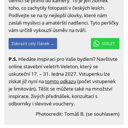
tlemící se přímo do kamery. To je jen zlomek
toho, co zachytily fotopasti v českých lesích.
Podívejte se na ty nejlepší úlovky, které nám
zaslali myslivci a amatérští nadšenci. Tyto perličky
vám určitě vykouzlí úsměv na tváři.
Zobrazit celý článek →
SDÍLET
P.S.
Hledáte inspiraci pro Vaše bydlení? Navštivte
online stavební veletrh Veleton, který se
uskuteční 17. – 31. ledna 2027. Vstupenku lze
získat již nyní na
tomto odkazu
(počet vstupenek
je limitován). Těšit se můžete také na množství
inspirace, živých přednášek, konzultací s
odborníky i slevové vouchery.
Photocredit: Tomáš B. (se souhlasem)