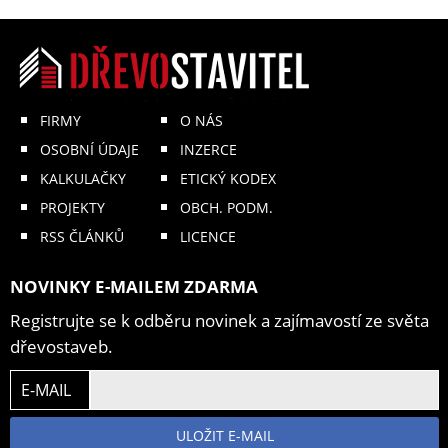
FIRMY
O NÁS
OSOBNÍ ÚDAJE
INZERCE
KALKULAČKY
ETICKÝ KODEX
PROJEKTY
OBCH. PODM.
RSS ČLÁNKŮ
LICENCE
NOVINKY E-MAILEM ZDARMA
Registrujte se k odběru novinek a zajímavostí ze světa
dřevostaveb.
E-MAIL
ULOŽIT E-MAIL