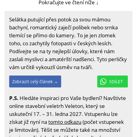
Pokračujte ve čtení níže ↓
Selátka putující přes potok za svou mámou
bachyní, romantický zaječí polibek nebo srnka
tlemící se přímo do kamery. To je jen zlomek
toho, co zachytily fotopasti v českých lesích.
Podívejte se na ty nejlepší úlovky, které nám
zaslali myslivci a amatérští nadšenci. Tyto perličky
vám určitě vykouzlí úsměv na tváři.
Zobrazit celý článek →
SDÍLET
P.S.
Hledáte inspiraci pro Vaše bydlení? Navštivte
online stavební veletrh Veleton, který se
uskuteční 17. – 31. ledna 2027. Vstupenku lze
získat již nyní na
tomto odkazu
(počet vstupenek
je limitován). Těšit se můžete také na množství