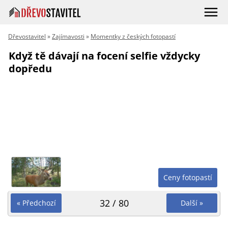
Dřevostavitel
»
Zajímavosti
»
Momentky z českých fotopastí
Když tě dávají na focení selfie vždycky
dopředu
Ceny fotopastí
32 / 80
« Předchozí
Další »