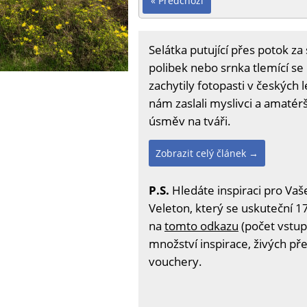
« Předchozí
Selátka putující přes potok z
polibek nebo srnka tlemící se
zachytily fotopasti v českých l
nám zaslali myslivci a amatérš
úsměv na tváři.
Zobrazit celý článek →
P.S.
Hledáte inspiraci pro Vaš
Veleton, který se uskuteční 17
na
tomto odkazu
(počet vstup
množství inspirace, živých př
vouchery.