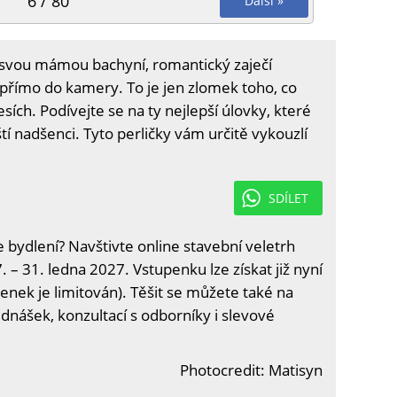
6 / 80
Další »
a svou mámou bachyní, romantický zaječí
 přímo do kamery. To je jen zlomek toho, co
esích. Podívejte se na ty nejlepší úlovky, které
tí nadšenci. Tyto perličky vám určitě vykouzlí
SDÍLET
e bydlení? Navštivte online stavební veletrh
. – 31. ledna 2027. Vstupenku lze získat již nyní
enek je limitován). Těšit se můžete také na
ednášek, konzultací s odborníky i slevové
Photocredit: Matisyn