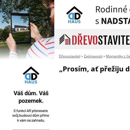
Dřevostavitel
»
Zajímavosti
»
Momentky z če
„Prosím, ať přežiju 