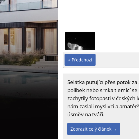
« Předchozí
Selátka putující přes potok z
polibek nebo srnka tlemící se
zachytily fotopasti v českých l
nám zaslali myslivci a amatérš
úsměv na tváři.
Zobrazit celý článek →