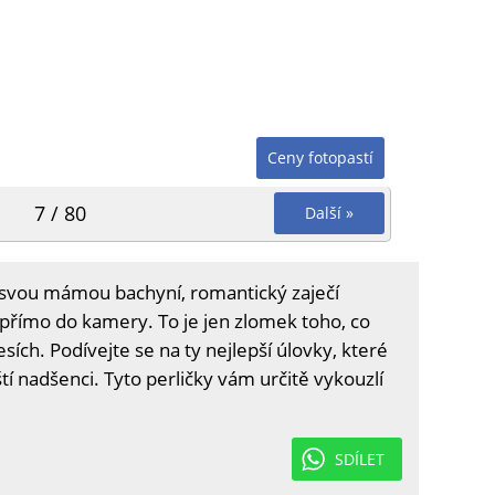
Ceny fotopastí
7 / 80
Další »
a svou mámou bachyní, romantický zaječí
 přímo do kamery. To je jen zlomek toho, co
esích. Podívejte se na ty nejlepší úlovky, které
tí nadšenci. Tyto perličky vám určitě vykouzlí
SDÍLET