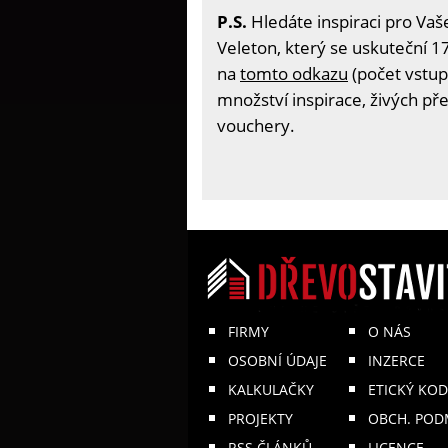
P.S.
Hledáte inspiraci pro Vaš
Veleton, který se uskuteční 17
na
tomto odkazu
(počet vstup
množství inspirace, živých př
vouchery.
FIRMY
O NÁS
OSOBNÍ ÚDAJE
INZERCE
KALKULAČKY
ETICKÝ KOD
PROJEKTY
OBCH. POD
RSS ČLÁNKŮ
LICENCE