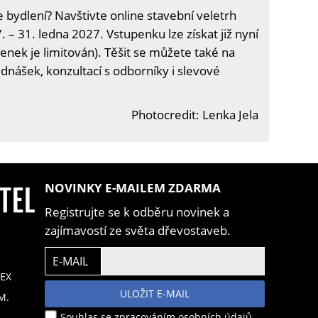
e bydlení? Navštivte online stavební veletrh
. – 31. ledna 2027. Vstupenku lze získat již nyní
enek je limitován). Těšit se můžete také na
ednášek, konzultací s odborníky i slevové
Photocredit: Lenka Jela
NOVINKY E-MAILEM ZDARMA
Registrujte se k odběru novinek a
zajímavostí ze světa dřevostaveb.
E-MAIL
EX
ULOŽIT E-MAIL
M.
Souhlas se zpracováním osobních údajů