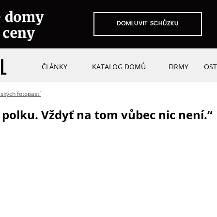
ČLÁNKY
KATALOG DOMŮ
FIRMY
OST
ských fotopastí
 polku. Vždyť na tom vůbec nic není.“