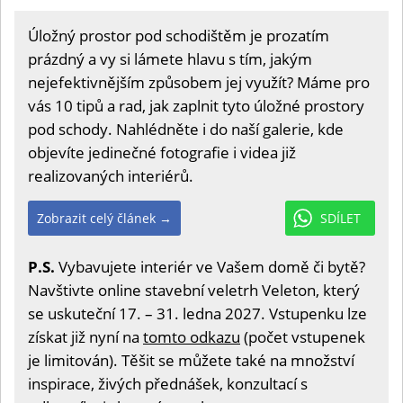
Úložný prostor pod schodištěm je prozatím
prázdný a vy si lámete hlavu s tím, jakým
nejefektivnějším způsobem jej využít? Máme pro
vás 10 tipů a rad, jak zaplnit tyto úložné prostory
pod schody. Nahlédněte i do naší galerie, kde
objevíte jedinečné fotografie i videa již
realizovaných interiérů.
Zobrazit celý článek →
SDÍLET
P.S.
Vybavujete interiér ve Vašem domě či bytě?
Navštivte online stavební veletrh Veleton, který
se uskuteční 17. – 31. ledna 2027. Vstupenku lze
získat již nyní na
tomto odkazu
(počet vstupenek
je limitován). Těšit se můžete také na množství
inspirace, živých přednášek, konzultací s