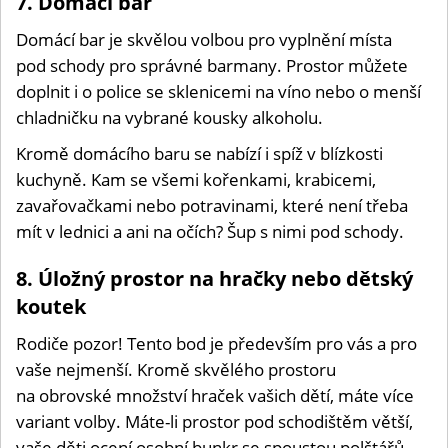
7. Domácí bar
Domácí bar je skvělou volbou pro vyplnění místa
pod schody pro správné barmany. Prostor můžete
doplnit i o police se sklenicemi na víno nebo o menší
chladničku na vybrané kousky alkoholu.
Kromě domácího baru se nabízí i spíž v blízkosti
kuchyně. Kam se všemi kořenkami, krabicemi,
zavařovačkami nebo potravinami, které není třeba
mít v lednici a ani na očích? Šup s nimi pod schody.
8. Úložný prostor na hračky nebo dětský
koutek
Rodiče pozor! Tento bod je především pro vás a pro
vaše nejmenší. Kromě skvělého prostoru
na obrovské množství hraček vašich dětí, máte více
variant volby. Máte-li prostor pod schodištěm větší,
vaše děti ocení osobní bunkr se spoustou polštářů,