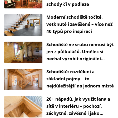
schody či v podlaze
Moderní schodiště točité,
vetknuté i zavěšené – více než
40 typů pro inspiraci
Schodiště ve srubu nemusí být
jen z půlkuláčů. Umělec si
nechal vyrobit originální
schody z plastu
Schodiště: rozdělení a
základní pojmy – to
nejdůležitější na jednom místě
20+ nápadů, jak využít lana a
sítě v interiéru – pochozí,
záchytné, závěsné i jako