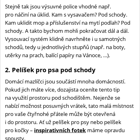
Stejně tak jsou výsuvné police vhodné např.
pro náčiní na úklid. Kam s vysavačem? Pod schody.
Kam uklidit mop a příslušenství na mytí podlah? Pod
schody. A takto bychom mohli pokračovat dál a dál.
Vysouvací systém klidně navrhněte i u samotných
schodů, tedy u jednotlivých stupňů (např. na boty,
utěrky na prach, balící papíry na Vánoce, …).
2. Pelíšek pro psa pod schody
Domácí mazlíčci jsou součástí mnoha domácností.
Pokud jich máte více, dozajista oceníte tento tip
na využití prostoru pod schodištěm. Nejenže se
nabízí možnost posuvných vrátek, tato malá místnost
pro vaše čtyřnohé přátele může být otevřená
i do prostoru. Ať už pelíšek pro psy nebo pelíšek
pro kočky –
inspirativních fotek
máme opravdu
spousty.