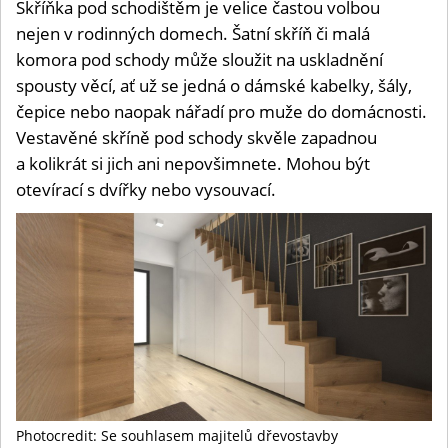
Skříňka pod schodištěm je velice častou volbou
Dunne
Luis
nejen v rodinných domech. Šatní skříň či malá
Paz
komora pod schody může sloužit na uskladnění
spousty věcí, ať už se jedná o dámské kabelky, šály,
čepice nebo naopak nářadí pro muže do domácnosti.
Vestavěné skříně pod schody skvěle zapadnou
a kolikrát si jich ani nepovšimnete. Mohou být
otevírací s dvířky nebo vysouvací.
Photocredit: Se souhlasem majitelů dřevostavby