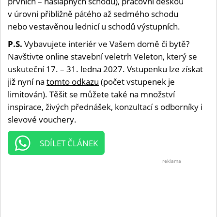
prvních – nášlapných schodů), pracovní deskou
v úrovni přibližně pátého až sedmého schodu
nebo vestavěnou lednicí u schodů výstupních.
P.S.
Vybavujete interiér ve Vašem domě či bytě?
Navštivte online stavební veletrh Veleton, který se
uskuteční 17. – 31. ledna 2027. Vstupenku lze získat
již nyní na
tomto odkazu
(počet vstupenek je
limitován). Těšit se můžete také na množství
inspirace, živých přednášek, konzultací s odborníky i
slevové vouchery.
SDÍLET ČLÁNEK
reklama