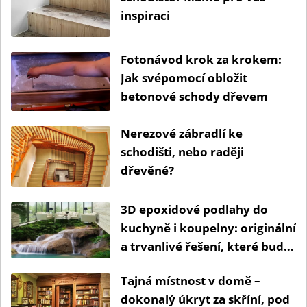
inspiraci
Fotonávod krok za krokem:
Jak svépomocí obložit
betonové schody dřevem
Nerezové zábradlí ke
schodišti, nebo raději
dřevěné?
3D epoxidové podlahy do
kuchyně i koupelny: originální
a trvanlivé řešení, které budí
emoce
Tajná místnost v domě –
dokonalý úkryt za skříní, pod