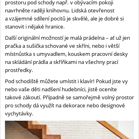
prostoru pod schody např. v obývacím pokoji
navrhněte raději knihovnu. Lidská otevřenost
a vzájemné sdílení pocitů je skvělé, ale je dobré si
stanovit i nějaké hranice.
Další originální možností je malá prádelna – ať už jen
pračka a sušička schované ve skříni, nebo i větší
místnůstka s umyvadlem, kouskem pracovní desky
na skládání prádla a skříňkami na všechny prací
prostředky.
Pod schodiště můžete umístit i klavír! Pokud jste vy
nebo vaše děti nadšení hudebníci, jistě oceníte
takové zákoutí. Případně se samořejmě volný prostor
pro schody dá využít na dekorace nebo designové
vychytávky.