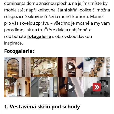
dominanta domu značnou plochu, na jejímž místě by
mohla stát např. knihovna, šatní skříň, police či možná
i dispozičně šikovně řešená menší komora. Máme
pro vás skvělou zprávu – všechno je možné a my vám
poradíme, jak na to. Čtěte dále a nahlédněte
i do bohaté
fotogalerie
s obrovskou dávkou
inspirace.
Fotogalerie:
i
Foto:
Shutt
1. Vestavěná skříň pod schody
ArchD
Ashle