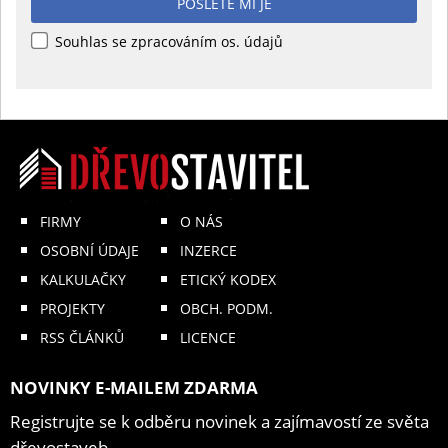
POŠLETE MI JE
Souhlas se zpracováním os. údajů
FIRMY
O NÁS
OSOBNÍ ÚDAJE
INZERCE
KALKULAČKY
ETICKÝ KODEX
PROJEKTY
OBCH. PODM.
RSS ČLÁNKŮ
LICENCE
NOVINKY E-MAILEM ZDARMA
Registrujte se k odběru novinek a zajímavostí ze světa
dřevostaveb.