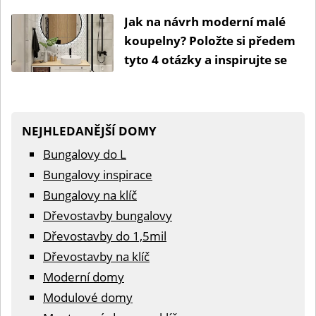
zábradlí
Jak na návrh moderní malé
koupelny? Položte si předem
tyto 4 otázky a inspirujte se
NEJHLEDANĚJŠÍ DOMY
Bungalovy do L
Bungalovy inspirace
Bungalovy na klíč
Dřevostavby bungalovy
Dřevostavby do 1,5mil
Dřevostavby na klíč
Moderní domy
Modulové domy