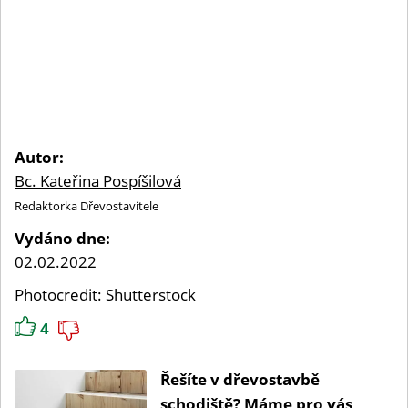
Autor:
Bc. Kateřina Pospíšilová
Redaktorka Dřevostavitele
Vydáno dne:
02.02.2022
Photocredit: Shutterstock
4
Řešíte v dřevostavbě
schodiště? Máme pro vás