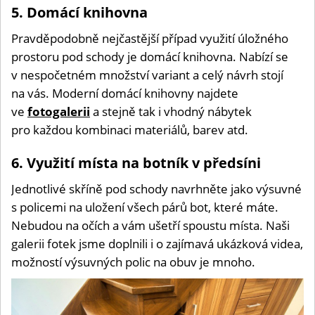
5. Domácí knihovna
Pravděpodobně nejčastější případ využití úložného
prostoru pod schody je domácí knihovna. Nabízí se
v nespočetném množství variant a celý návrh stojí
na vás. Moderní domácí knihovny najdete
ve
fotogalerii
a stejně tak i vhodný nábytek
pro každou kombinaci materiálů, barev atd.
6. Využití místa na botník v předsíni
Jednotlivé skříně pod schody navrhněte jako výsuvné
s policemi na uložení všech párů bot, které máte.
Nebudou na očích a vám ušetří spoustu místa. Naši
galerii fotek jsme doplnili i o zajímavá ukázková videa,
možností výsuvných polic na obuv je mnoho.