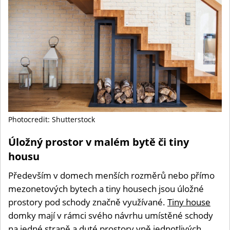
Photocredit: Shutterstock
Úložný prostor v malém bytě či tiny
housu
Především v domech menších rozměrů nebo přímo
mezonetových bytech a tiny housech jsou úložné
prostory pod schody značně využívané.
Tiny house
domky mají v rámci svého návrhu umístěné schody
na jedné straně a duté prostory vně jednotlivých