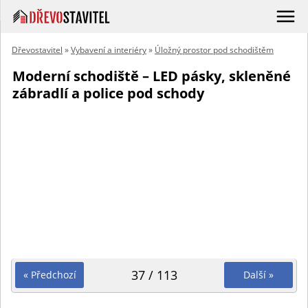
Dřevostavitel
»
Vybavení a interiéry
»
Úložný prostor pod schodištěm
Moderní schodiště – LED pásky, skleněné
zábradlí a police pod schody
37 / 113
« Předchozí
Další »