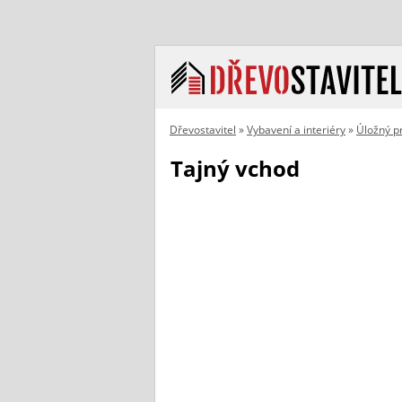
Dřevostavitel
»
Vybavení a interiéry
»
Úložný p
Tajný vchod