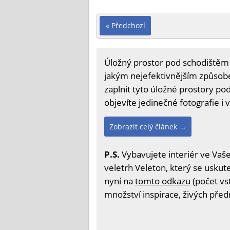
« Předchozí
Úložný prostor pod schodištěm j
jakým nejefektivnějším způsobem
zaplnit tyto úložné prostory po
objevíte jedinečné fotografie i v
Zobrazit celý článek →
P.S.
Vybavujete interiér ve Vaš
veletrh Veleton, který se uskute
nyní na
tomto odkazu
(počet vs
množství inspirace, živých před