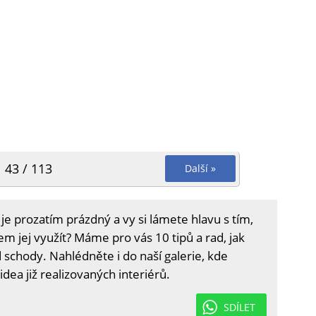
43 / 113
Další »
e prozatím prázdný a vy si lámete hlavu s tím,
 jej využít? Máme pro vás 10 tipů a rad, jak
d schody. Nahlédněte i do naší galerie, kde
idea již realizovaných interiérů.
SDÍLET