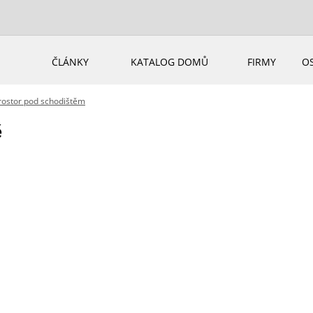
ČLÁNKY
KATALOG DOMŮ
FIRMY
O
rostor pod schodištěm
ě