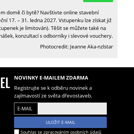
em domě či bytě? Navštivte online stavební
ční 17. – 31. ledna 2027. Vstupenku lze získat již
tupenek je limitován). Těšit se můžete také na
nášek, konzultací s odborníky i slevové vouchery.
Photocredit: Jeanne Aka-nzlstar
NOVINKY E-MAILEM ZDARMA
Registrujte se k odběru novinek a
zajímavostí ze světa dřevostaveb.
E-MAIL
ULOŽIT E-MAIL
Souhlas se zpracováním osobních údajů