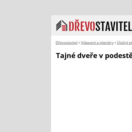
Dřevostavitel
»
Vybavení a interiéry
»
Úložný p
Tajné dveře v podest