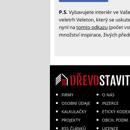
P.S.
Vybavujete interiér ve Vaš
veletrh Veleton, který se uskute
nyní na
tomto odkazu
(počet vs
množství inspirace, živých před
FIRMY
O NÁS
OSOBNÍ ÚDAJE
INZERCE
KALKULAČKY
ETICKÝ KODEX
PROJEKTY
OBCH. PODM.
RSS ČLÁNKŮ
LICENCE