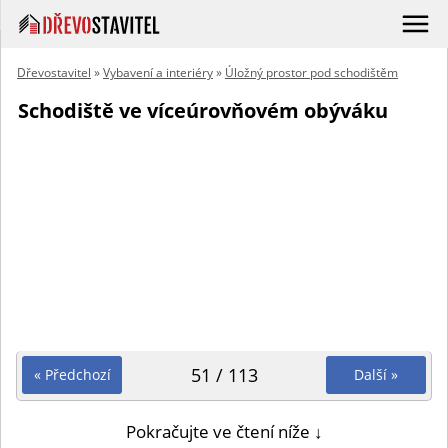
Dřevostavitel
»
Vybavení a interiéry
»
Úložný prostor pod schodištěm
Schodiště ve víceúrovňovém obýváku
51 / 113
« Předchozí
Další »
Pokračujte ve čtení níže ↓