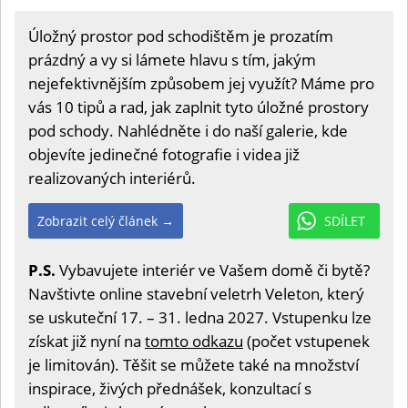
Úložný prostor pod schodištěm je prozatím
prázdný a vy si lámete hlavu s tím, jakým
nejefektivnějším způsobem jej využít? Máme pro
vás 10 tipů a rad, jak zaplnit tyto úložné prostory
pod schody. Nahlédněte i do naší galerie, kde
objevíte jedinečné fotografie i videa již
realizovaných interiérů.
Zobrazit celý článek →
SDÍLET
P.S.
Vybavujete interiér ve Vašem domě či bytě?
Navštivte online stavební veletrh Veleton, který
se uskuteční 17. – 31. ledna 2027. Vstupenku lze
získat již nyní na
tomto odkazu
(počet vstupenek
je limitován). Těšit se můžete také na množství
inspirace, živých přednášek, konzultací s