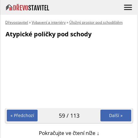
Dřevostavitel
»
Vybavení a interiéry
»
Úložný prostor pod schodištěm
Atypické poličky pod schody
59 / 113
« Předchozí
Další »
Pokračujte ve čtení níže ↓