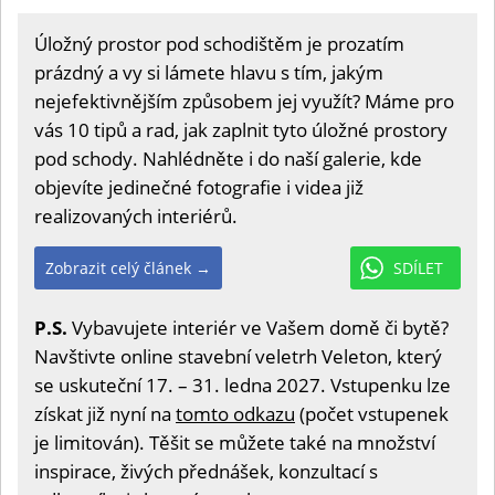
Úložný prostor pod schodištěm je prozatím
prázdný a vy si lámete hlavu s tím, jakým
nejefektivnějším způsobem jej využít? Máme pro
vás 10 tipů a rad, jak zaplnit tyto úložné prostory
pod schody. Nahlédněte i do naší galerie, kde
objevíte jedinečné fotografie i videa již
realizovaných interiérů.
Zobrazit celý článek →
SDÍLET
P.S.
Vybavujete interiér ve Vašem domě či bytě?
Navštivte online stavební veletrh Veleton, který
se uskuteční 17. – 31. ledna 2027. Vstupenku lze
získat již nyní na
tomto odkazu
(počet vstupenek
je limitován). Těšit se můžete také na množství
inspirace, živých přednášek, konzultací s