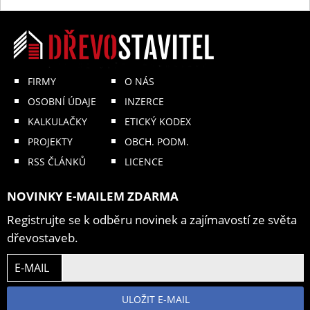
FIRMY
O NÁS
OSOBNÍ ÚDAJE
INZERCE
KALKULAČKY
ETICKÝ KODEX
PROJEKTY
OBCH. PODM.
RSS ČLÁNKŮ
LICENCE
NOVINKY E-MAILEM ZDARMA
Registrujte se k odběru novinek a zajímavostí ze světa
dřevostaveb.
E-MAIL
ULOŽIT E-MAIL