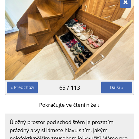
65 / 113
« Předchozí
Další »
Pokračujte ve čtení níže ↓
Úložný prostor pod schodištěm je prozatím
prázdný a vy si lámete hlavu s tím, jakým
nejefektivnějším způsobem jej využít? Máme pro