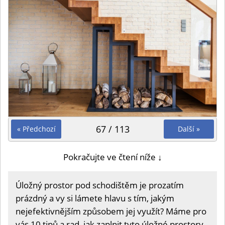
67 / 113
« Předchozí
Další »
Pokračujte ve čtení níže ↓
Úložný prostor pod schodištěm je prozatím
prázdný a vy si lámete hlavu s tím, jakým
nejefektivnějším způsobem jej využít? Máme pro
vás 10 tipů a rad, jak zaplnit tyto úložné prostory