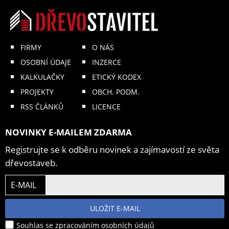
FIRMY
O NÁS
OSOBNÍ ÚDAJE
INZERCE
KALKULAČKY
ETICKÝ KODEX
PROJEKTY
OBCH. PODM.
RSS ČLÁNKŮ
LICENCE
NOVINKY E-MAILEM ZDARMA
Registrujte se k odběru novinek a zajímavostí ze světa
dřevostaveb.
E-MAIL
ULOŽIT E-MAIL
Souhlas se zpracováním osobních údajů