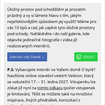
Úložný prostor pod schodištěm je prozatím
prázdný a vy si lámete hlavu s tím, jakým
nejefektivnějším způsobem jej využít? Máme pro
vás 10 tipů a rad, jak zaplnit tyto úložné prostory
pod schody. Nahlédněte i do naší galerie, kde
objevíte jedinečné fotografie i videa již
realizovaných interiérů.
Zobrazit celý článek →
SDÍLET
P.S.
Vybavujete interiér ve Vašem domě či bytě?
Navštivte online stavební veletrh Veleton, který
se uskuteční 17. – 31. ledna 2027. Vstupenku lze
získat již nyní na
tomto odkazu
(počet vstupenek
je limitován). Těšit se můžete také na množství
inspirace, živých přednášek, konzultací s