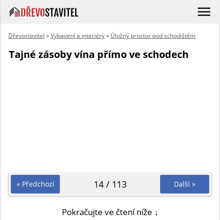
Dřevostavitel
»
Vybavení a interiéry
»
Úložný prostor pod schodištěm
Tajné zásoby vína přímo ve schodech
14 / 113
« Předchozí
Další »
Pokračujte ve čtení níže ↓