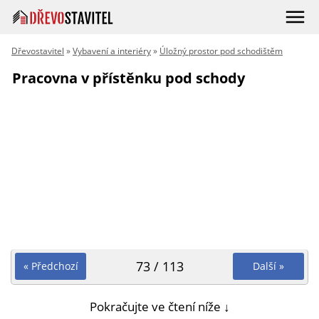
Dřevostavitel
»
Vybavení a interiéry
»
Úložný prostor pod schodištěm
Pracovna v přístěnku pod schody
73 / 113
« Předchozí
Další »
Pokračujte ve čtení níže ↓