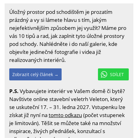
Úložný prostor pod schodištěm je prozatím
prázdný a vy si lámete hlavu s tím, jakým
nejefektivnějším způsobem jej využít? Máme pro
vás 10 tipů a rad, jak zaplnit tyto úložné prostory
pod schody. Nahlédněte i do naší galerie, kde
objevíte jedinečné fotografie i videa již
realizovaných interiérů.
Zobrazit celý článek →
SDÍLET
P.S.
Vybavujete interiér ve Vašem domě či bytě?
Navštivte online stavební veletrh Veleton, který
se uskuteční 17. – 31. ledna 2027. Vstupenku lze
získat již nyní na
tomto odkazu
(počet vstupenek
je limitován). Těšit se můžete také na množství
inspirace, živých přednášek, konzultací s