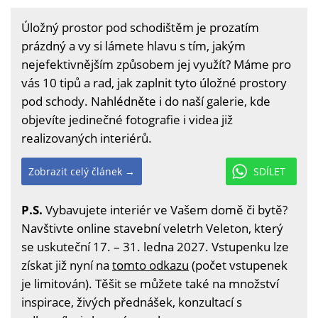
Úložný prostor pod schodištěm je prozatím
prázdný a vy si lámete hlavu s tím, jakým
nejefektivnějším způsobem jej využít? Máme pro
vás 10 tipů a rad, jak zaplnit tyto úložné prostory
pod schody. Nahlédněte i do naší galerie, kde
objevíte jedinečné fotografie i videa již
realizovaných interiérů.
Zobrazit celý článek →
SDÍLET
P.S.
Vybavujete interiér ve Vašem domě či bytě?
Navštivte online stavební veletrh Veleton, který
se uskuteční 17. – 31. ledna 2027. Vstupenku lze
získat již nyní na
tomto odkazu
(počet vstupenek
je limitován). Těšit se můžete také na množství
inspirace, živých přednášek, konzultací s