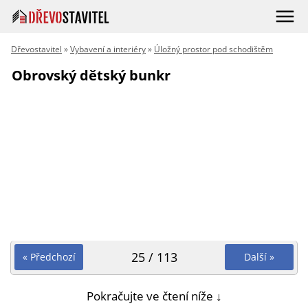
Dřevostavitel
»
Vybavení a interiéry
»
Úložný prostor pod schodištěm
Obrovský dětský bunkr
25 / 113
« Předchozí
Další »
Pokračujte ve čtení níže ↓