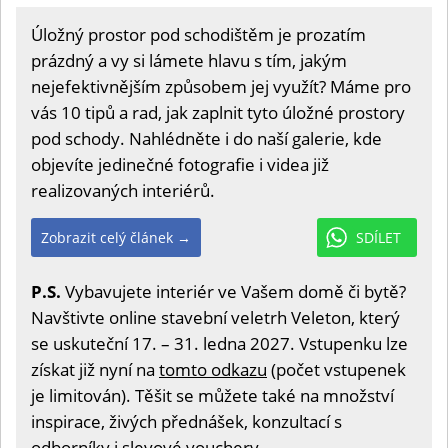
Úložný prostor pod schodištěm je prozatím
prázdný a vy si lámete hlavu s tím, jakým
nejefektivnějším způsobem jej využít? Máme pro
vás 10 tipů a rad, jak zaplnit tyto úložné prostory
pod schody. Nahlédněte i do naší galerie, kde
objevíte jedinečné fotografie i videa již
realizovaných interiérů.
Zobrazit celý článek →
SDÍLET
P.S.
Vybavujete interiér ve Vašem domě či bytě?
Navštivte online stavební veletrh Veleton, který
se uskuteční 17. – 31. ledna 2027. Vstupenku lze
získat již nyní na
tomto odkazu
(počet vstupenek
je limitován). Těšit se můžete také na množství
inspirace, živých přednášek, konzultací s
odborníky i slevové vouchery.