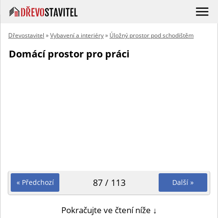
Dřevostavitel
»
Vybavení a interiéry
»
Úložný prostor pod schodištěm
Domácí prostor pro práci
87 / 113
« Předchozí
Další »
Pokračujte ve čtení níže ↓