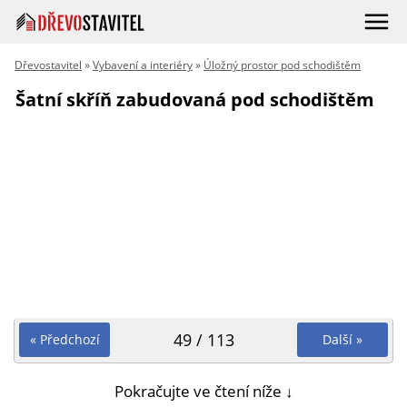
Dřevostavitel
»
Vybavení a interiéry
»
Úložný prostor pod schodištěm
Šatní skříň zabudovaná pod schodištěm
49 / 113
« Předchozí
Další »
Pokračujte ve čtení níže ↓