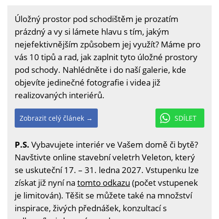
Úložný prostor pod schodištěm je prozatím
prázdný a vy si lámete hlavu s tím, jakým
nejefektivnějším způsobem jej využít? Máme pro
vás 10 tipů a rad, jak zaplnit tyto úložné prostory
pod schody. Nahlédněte i do naší galerie, kde
objevíte jedinečné fotografie i videa již
realizovaných interiérů.
Zobrazit celý článek →
SDÍLET
P.S.
Vybavujete interiér ve Vašem domě či bytě?
Navštivte online stavební veletrh Veleton, který
se uskuteční 17. – 31. ledna 2027. Vstupenku lze
získat již nyní na
tomto odkazu
(počet vstupenek
je limitován). Těšit se můžete také na množství
inspirace, živých přednášek, konzultací s