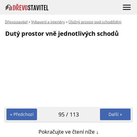
Dřevostavitel
»
Vybavení a interiéry
»
Úložný prostor pod schodištěm
Dutý prostor vně jednotlivých schodů
95 / 113
« Předchozí
Další »
Pokračujte ve čtení níže ↓