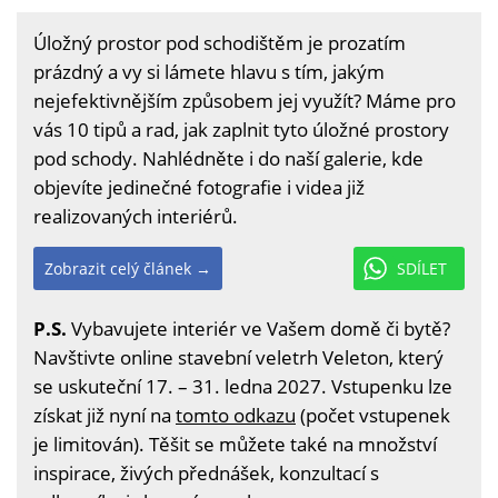
Úložný prostor pod schodištěm je prozatím
prázdný a vy si lámete hlavu s tím, jakým
nejefektivnějším způsobem jej využít? Máme pro
vás 10 tipů a rad, jak zaplnit tyto úložné prostory
pod schody. Nahlédněte i do naší galerie, kde
objevíte jedinečné fotografie i videa již
realizovaných interiérů.
Zobrazit celý článek →
SDÍLET
P.S.
Vybavujete interiér ve Vašem domě či bytě?
Navštivte online stavební veletrh Veleton, který
se uskuteční 17. – 31. ledna 2027. Vstupenku lze
získat již nyní na
tomto odkazu
(počet vstupenek
je limitován). Těšit se můžete také na množství
inspirace, živých přednášek, konzultací s