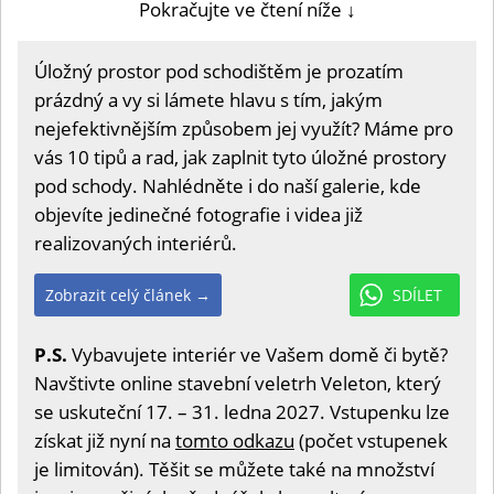
Pokračujte ve čtení níže ↓
Úložný prostor pod schodištěm je prozatím
prázdný a vy si lámete hlavu s tím, jakým
nejefektivnějším způsobem jej využít? Máme pro
vás 10 tipů a rad, jak zaplnit tyto úložné prostory
pod schody. Nahlédněte i do naší galerie, kde
objevíte jedinečné fotografie i videa již
realizovaných interiérů.
Zobrazit celý článek →
SDÍLET
P.S.
Vybavujete interiér ve Vašem domě či bytě?
Navštivte online stavební veletrh Veleton, který
se uskuteční 17. – 31. ledna 2027. Vstupenku lze
získat již nyní na
tomto odkazu
(počet vstupenek
je limitován). Těšit se můžete také na množství