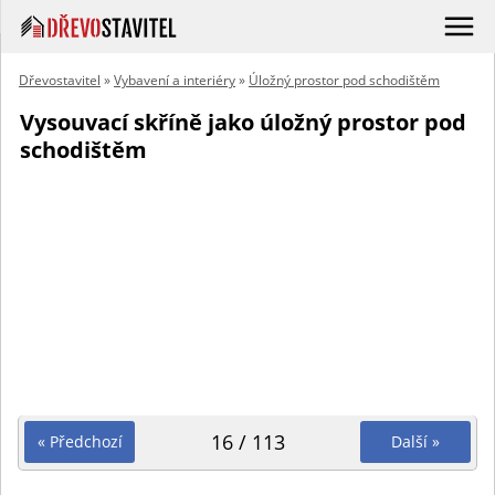
Dřevostavitel
»
Vybavení a interiéry
»
Úložný prostor pod schodištěm
Vysouvací skříně jako úložný prostor pod
schodištěm
16 / 113
« Předchozí
Další »