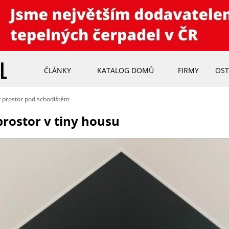
ČLÁNKY
KATALOG DOMŮ
FIRMY
OST
 prostor pod schodištěm
prostor v tiny housu