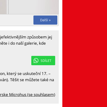
Další »
ejefektivnějším způsobem jej
ěte i do naší galerie, kde
SDÍLET
on, který se uskuteční 17. –
ván). Těšit se můžete také na
rske Microhus (se souhlasem)