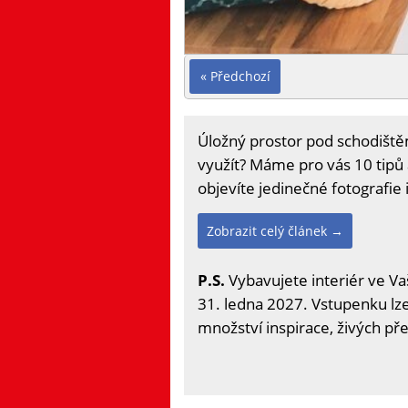
« Předchozí
Úložný prostor pod schodištěm
využít? Máme pro vás 10 tipů a
objevíte jedinečné fotografie i
Zobrazit celý článek →
P.S.
Vybavujete interiér ve Va
31. ledna 2027. Vstupenku lze 
množství inspirace, živých př