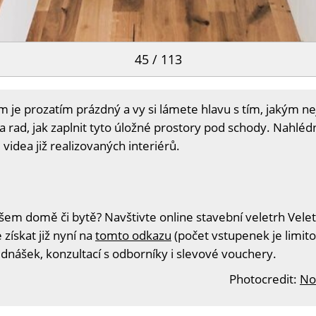
45 / 113
 je prozatím prázdný a vy si lámete hlavu s tím, jakým n
 rad, jak zaplnit tyto úložné prostory pod schody. Nahlédn
 videa již realizovaných interiérů.
šem domě či bytě? Navštivte online stavební veletrh Velet
získat již nyní na
tomto odkazu
(počet vstupenek je limito
ednášek, konzultací s odborníky i slevové vouchery.
Photocredit:
No