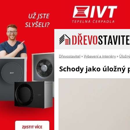
Dřevostavitel
»
Vybavení a interiéry
»
Úložný
Schody jako úložný 