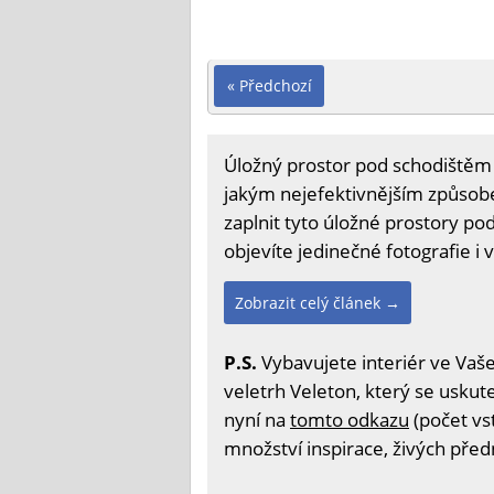
« Předchozí
Úložný prostor pod schodištěm j
jakým nejefektivnějším způsobem
zaplnit tyto úložné prostory po
objevíte jedinečné fotografie i v
Zobrazit celý článek →
P.S.
Vybavujete interiér ve Vaš
veletrh Veleton, který se uskute
nyní na
tomto odkazu
(počet vs
množství inspirace, živých před