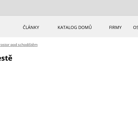
ČLÁNKY
KATALOG DOMŮ
FIRMY
O
rostor pod schodištěm
estě