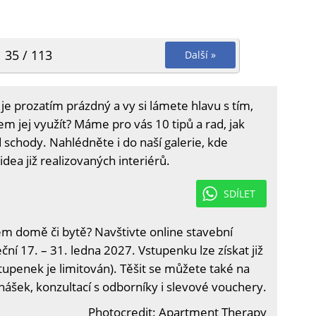
35 / 113
Další »
e prozatím prázdný a vy si lámete hlavu s tím,
 jej využít? Máme pro vás 10 tipů a rad, jak
d schody. Nahlédněte i do naší galerie, kde
idea již realizovaných interiérů.
SDÍLET
em domě či bytě? Navštivte online stavební
ční 17. – 31. ledna 2027. Vstupenku lze získat již
tupenek je limitován). Těšit se můžete také na
nášek, konzultací s odborníky i slevové vouchery.
Photocredit: Apartment Therapy