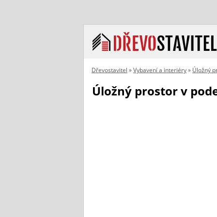
Dřevostavitel
»
Vybavení a interiéry
»
Úložný p
Úložný prostor v pod