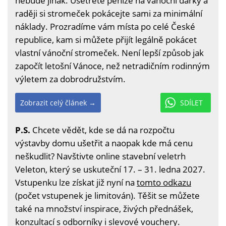
nebude jinak. Ušetřete peníze na vánoční dárky a
raději si stromeček pokácejte sami za minimální
náklady. Prozradíme vám místa po celé České
republice, kam si můžete přijít legálně pokácet
vlastní vánoční stromeček. Není lepší způsob jak
započít letošní Vánoce, než netradičním rodinným
výletem za dobrodružstvím.
Zobrazit celý článek →
SDÍLET
P.S.
Chcete vědět, kde se dá na rozpočtu
výstavby domu ušetřit a naopak kde má cenu
neškudlit? Navštivte online stavební veletrh
Veleton, který se uskuteční 17. – 31. ledna 2027.
Vstupenku lze získat již nyní na
tomto odkazu
(počet vstupenek je limitován). Těšit se můžete
také na množství inspirace, živých přednášek,
konzultací s odborníky i slevové vouchery.