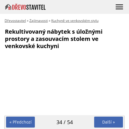
Dřevostavitel
»
Zajímavosti
»
Kuchyně ve venkovském stylu
Rekultivovaný nábytek s úložnými
prostory a zasouvacím stolem ve
venkovské kuchyni
34 / 54
« Předchozí
Další »