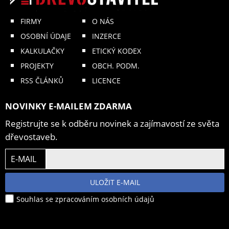
FIRMY
O NÁS
OSOBNÍ ÚDAJE
INZERCE
KALKULAČKY
ETICKÝ KODEX
PROJEKTY
OBCH. PODM.
RSS ČLÁNKŮ
LICENCE
NOVINKY E-MAILEM ZDARMA
Registrujte se k odběru novinek a zajímavostí ze světa
dřevostaveb.
E-MAIL
ULOŽIT E-MAIL
Souhlas se zpracováním osobních údajů