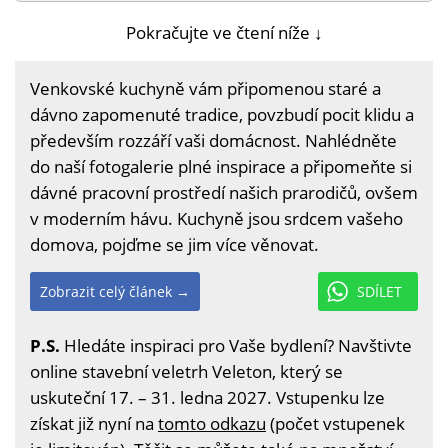
Pokračujte ve čtení níže ↓
Venkovské kuchyně vám připomenou staré a
dávno zapomenuté tradice, povzbudí pocit klidu a
především rozzáří vaši domácnost. Nahlédněte
do naší fotogalerie plné inspirace a připomeňte si
dávné pracovní prostředí našich prarodičů, ovšem
v moderním hávu. Kuchyně jsou srdcem vašeho
domova, pojďme se jim více věnovat.
Zobrazit celý článek →
SDÍLET
P.S.
Hledáte inspiraci pro Vaše bydlení? Navštivte
online stavební veletrh Veleton, který se
uskuteční 17. – 31. ledna 2027. Vstupenku lze
získat již nyní na
tomto odkazu
(počet vstupenek