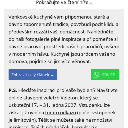
Pokračujte ve čtení níže ↓
Venkovské kuchyně vám připomenou staré a
dávno zapomenuté tradice, povzbudí pocit klidu a
především rozzáří vaši domácnost. Nahlédněte
do naší fotogalerie plné inspirace a připomeňte si
dávné pracovní prostředí našich prarodičů, ovšem
v moderním hávu. Kuchyně jsou srdcem vašeho
domova, pojďme se jim více věnovat.
Zobrazit celý článek →
SDÍLET
P.S.
Hledáte inspiraci pro Vaše bydlení? Navštivte
online stavební veletrh Veleton, který se
uskuteční 17. – 31. ledna 2027. Vstupenku lze
získat již nyní na
tomto odkazu
(počet vstupenek
je limitován). Těšit se můžete také na množství
inspirace, živých přednášek, konzultací s