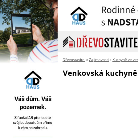
Dřevostavitel
»
Zajímavosti
»
Kuchyně ve ve
Venkovská kuchyně 