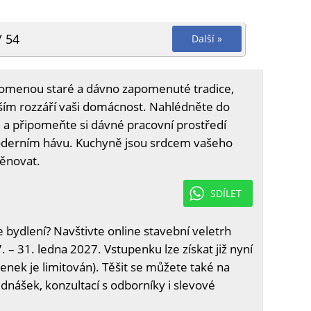
/ 54
Další »
omenou staré a dávno zapomenuté tradice,
vším rozzáří vaši domácnost. Nahlédněte do
ce a připomeňte si dávné pracovní prostředí
oderním hávu. Kuchyně jsou srdcem vašeho
věnovat.
SDÍLET
e bydlení? Navštivte online stavební veletrh
. – 31. ledna 2027. Vstupenku lze získat již nyní
enek je limitován). Těšit se můžete také na
ednášek, konzultací s odborníky i slevové