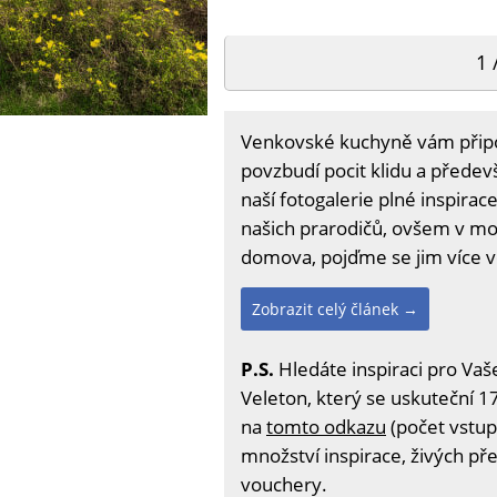
1 
Venkovské kuchyně vám přip
povzbudí pocit klidu a přede
naší fotogalerie plné inspira
našich prarodičů, ovšem v m
domova, pojďme se jim více 
Zobrazit celý článek →
P.S.
Hledáte inspiraci pro Vaš
Veleton, který se uskuteční 17
na
tomto odkazu
(počet vstup
množství inspirace, živých př
vouchery.