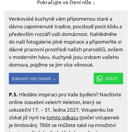
Pokračujte ve čtení níže ↓
Venkovské kuchyně vám připomenou staré a
dávno zapomenuté tradice, povzbudí pocit klidu a
především rozzáří vaši domácnost. Nahlédněte
do naší fotogalerie plné inspirace a připomeňte si
dávné pracovní prostředí našich prarodičů, ovšem
v moderním hávu. Kuchyně jsou srdcem vašeho
domova, pojďme se jim více věnovat.
Zobrazit celý článek →
SDÍLET
P.S.
Hledáte inspiraci pro Vaše bydlení? Navštivte
online stavební veletrh Veleton, který se
uskuteční 17. – 31. ledna 2027. Vstupenku lze
získat již nyní na
tomto odkazu
(počet vstupenek
je limitován). Těšit se můžete také na množství