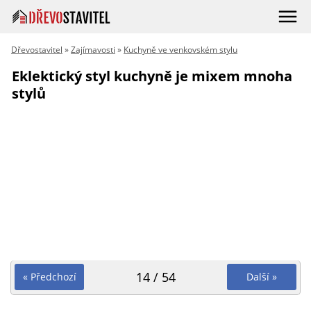
Dřevostavitel
»
Zajímavosti
»
Kuchyně ve venkovském stylu
Eklektický styl kuchyně je mixem mnoha
stylů
14 / 54
« Předchozí
Další »