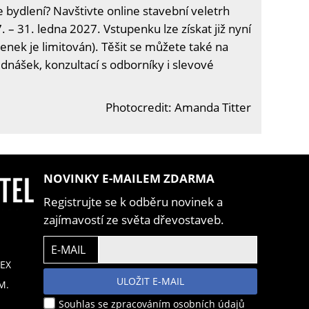
e bydlení? Navštivte online stavební veletrh
. – 31. ledna 2027. Vstupenku lze získat již nyní
enek je limitován). Těšit se můžete také na
ednášek, konzultací s odborníky i slevové
Photocredit: Amanda Titter
NOVINKY E-MAILEM ZDARMA
Registrujte se k odběru novinek a
zajímavostí ze světa dřevostaveb.
E-MAIL
EX
ULOŽIT E-MAIL
M.
Souhlas se zpracováním osobních údajů