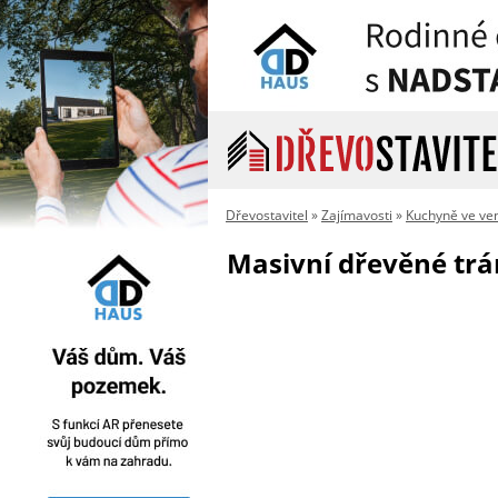
Dřevostavitel
»
Zajímavosti
»
Kuchyně ve ve
Masivní dřevěné trá