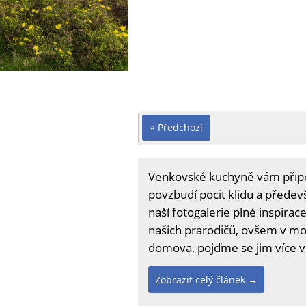
« Předchozí
Venkovské kuchyně vám přip
povzbudí pocit klidu a přede
naší fotogalerie plné inspira
našich prarodičů, ovšem v m
domova, pojďme se jim více 
Zobrazit celý článek →