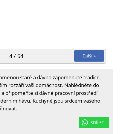
4 / 54
Další »
omenou staré a dávno zapomenuté tradice,
vším rozzáří vaši domácnost. Nahlédněte do
ce a připomeňte si dávné pracovní prostředí
oderním hávu. Kuchyně jsou srdcem vašeho
věnovat.
SDÍLET