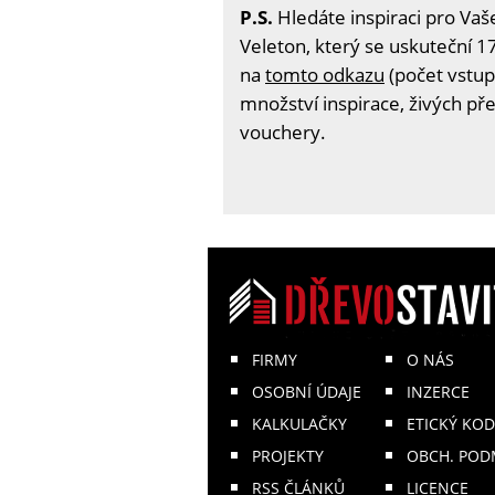
P.S.
Hledáte inspiraci pro Vaš
Veleton, který se uskuteční 17
na
tomto odkazu
(počet vstup
množství inspirace, živých př
vouchery.
FIRMY
O NÁS
OSOBNÍ ÚDAJE
INZERCE
KALKULAČKY
ETICKÝ KOD
PROJEKTY
OBCH. POD
RSS ČLÁNKŮ
LICENCE