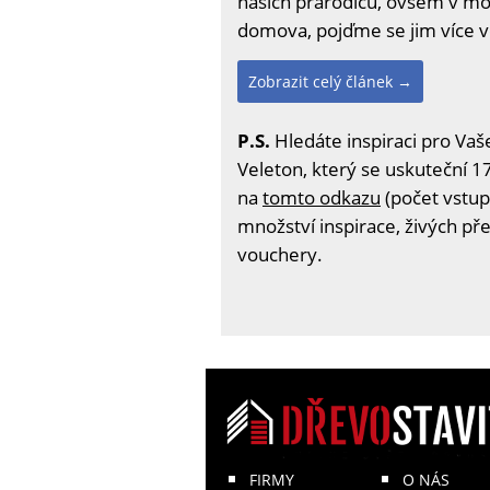
našich prarodičů, ovšem v m
domova, pojďme se jim více 
Zobrazit celý článek →
P.S.
Hledáte inspiraci pro Vaš
Veleton, který se uskuteční 17
na
tomto odkazu
(počet vstup
množství inspirace, živých př
vouchery.
FIRMY
O NÁS