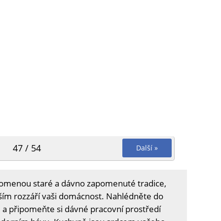
47 / 54
Další »
omenou staré a dávno zapomenuté tradice,
vším rozzáří vaši domácnost. Nahlédněte do
ce a připomeňte si dávné pracovní prostředí