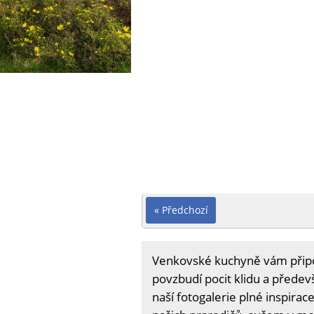
« Předchozí
Venkovské kuchyně vám přip
povzbudí pocit klidu a přede
naší fotogalerie plné inspira