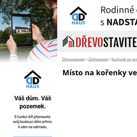
Dřevostavitel
»
Zajímavosti
»
Kuchyně ve ve
Místo na kořenky ve