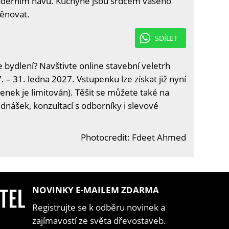
oderním hávu. Kuchyně jsou srdcem vašeho
věnovat.
SDÍLET
e bydlení? Navštivte online stavební veletrh
. – 31. ledna 2027. Vstupenku lze získat již nyní
enek je limitován). Těšit se můžete také na
ednášek, konzultací s odborníky i slevové
Photocredit: Fdeet Ahmed
NOVINKY E-MAILEM ZDARMA
Registrujte se k odběru novinek a
zajímavostí ze světa dřevostaveb.