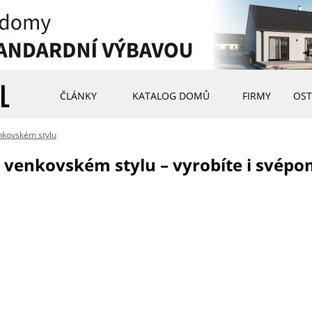
ČLÁNKY
KATALOG DOMŮ
FIRMY
OST
nkovském stylu
 venkovském stylu – vyrobíte i svépo