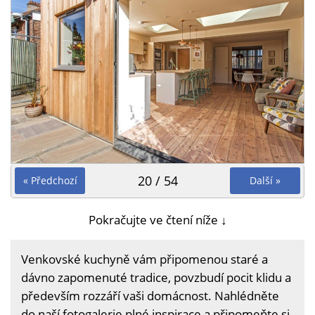
20 / 54
« Předchozí
Další »
Pokračujte ve čtení níže ↓
Venkovské kuchyně vám připomenou staré a
dávno zapomenuté tradice, povzbudí pocit klidu a
především rozzáří vaši domácnost. Nahlédněte
do naší fotogalerie plné inspirace a připomeňte si