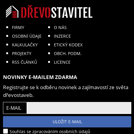
FIRMY
O NÁS
OSOBNÍ ÚDAJE
INZERCE
KALKULAČKY
ETICKÝ KODEX
PROJEKTY
OBCH. PODM.
RSS ČLÁNKŮ
LICENCE
NOVINKY E-MAILEM ZDARMA
Registrujte se k odběru novinek a zajímavostí ze světa
dřevostaveb.
E-MAIL
ULOŽIT E-MAIL
Souhlas se zpracováním osobních údajů