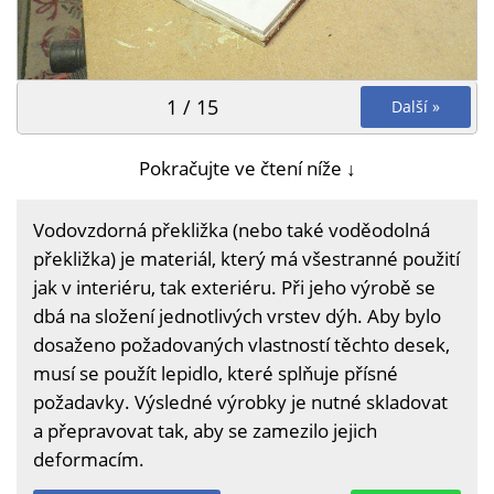
1 / 15
Další »
Pokračujte ve čtení níže ↓
Vodovzdorná překližka (nebo také voděodolná
překližka) je materiál, který má všestranné použití
jak v interiéru, tak exteriéru. Při jeho výrobě se
dbá na složení jednotlivých vrstev dýh. Aby bylo
dosaženo požadovaných vlastností těchto desek,
musí se použít lepidlo, které splňuje přísné
požadavky. Výsledné výrobky je nutné skladovat
a přepravovat tak, aby se zamezilo jejich
deformacím.