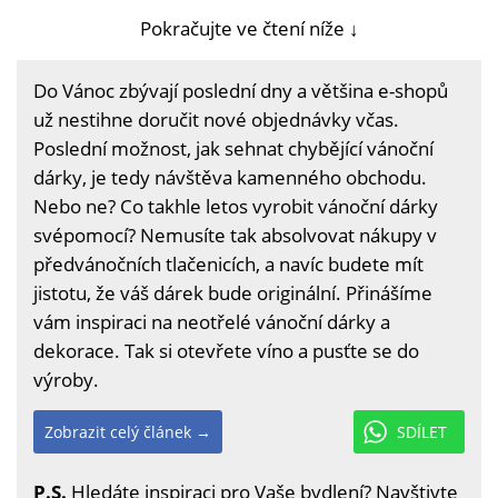
Pokračujte ve čtení níže ↓
Do Vánoc zbývají poslední dny a většina e-shopů
už nestihne doručit nové objednávky včas.
Poslední možnost, jak sehnat chybějící vánoční
dárky, je tedy návštěva kamenného obchodu.
Nebo ne? Co takhle letos vyrobit vánoční dárky
svépomocí? Nemusíte tak absolvovat nákupy v
předvánočních tlačenicích, a navíc budete mít
jistotu, že váš dárek bude originální. Přinášíme
vám inspiraci na neotřelé vánoční dárky a
dekorace. Tak si otevřete víno a pusťte se do
výroby.
Zobrazit celý článek →
SDÍLET
P.S.
Hledáte inspiraci pro Vaše bydlení? Navštivte