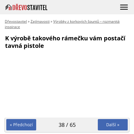
Dřevostavitel
»
Zajímavosti
»
Výrobky z korkových špuntů – rozmanitá
inspirace
K výrobě takového rámečku vám postačí
tavná pistole
38 / 65
« Předchozí
Další »