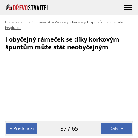
Dřevostavitel
»
Zajímavosti
»
Výrobky z korkových špuntů – rozmanitá
inspirace
I obyčejný rámeček se díky korkovým
špuntům může stát neobyčejným
37 / 65
« Předchozí
Další »