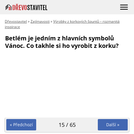
Dřevostavitel
»
Zajímavosti
»
Výrobky z korkových špuntů – rozmanitá
inspirace
Betlém je jedním z hlavních symbolů
Vánoc. Co takhle si ho vyrobit z korku?
15 / 65
« Předchozí
Další »