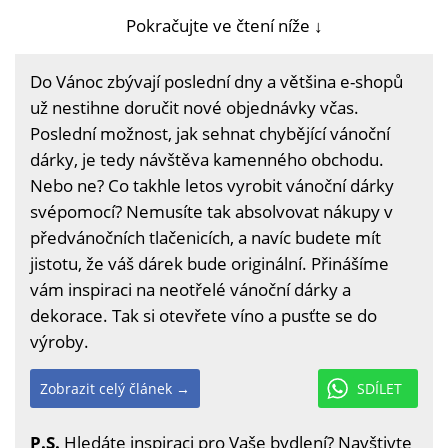
Pokračujte ve čtení níže ↓
Do Vánoc zbývají poslední dny a většina e-shopů
už nestihne doručit nové objednávky včas.
Poslední možnost, jak sehnat chybějící vánoční
dárky, je tedy návštěva kamenného obchodu.
Nebo ne? Co takhle letos vyrobit vánoční dárky
svépomocí? Nemusíte tak absolvovat nákupy v
předvánočních tlačenicích, a navíc budete mít
jistotu, že váš dárek bude originální. Přinášíme
vám inspiraci na neotřelé vánoční dárky a
dekorace. Tak si otevřete víno a pusťte se do
výroby.
Zobrazit celý článek →
SDÍLET
P.S.
Hledáte inspiraci pro Vaše bydlení? Navštivte