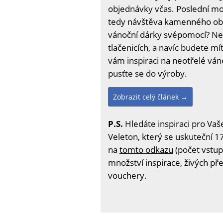
objednávky včas. Poslední mož
tedy návštěva kamenného obc
vánoční dárky svépomocí? Ne
tlačenicích, a navíc budete mít
vám inspiraci na neotřelé ván
pusťte se do výroby.
Zobrazit celý článek →
P.S.
Hledáte inspiraci pro Vaš
Veleton, který se uskuteční 17
na
tomto odkazu
(počet vstup
množství inspirace, živých př
vouchery.