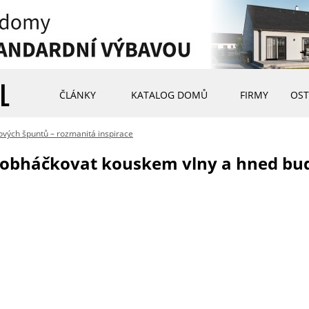
ČLÁNKY
KATALOG DOMŮ
FIRMY
OST
ových špuntů – rozmanitá inspirace
 obháčkovat kouskem vlny a hned bud