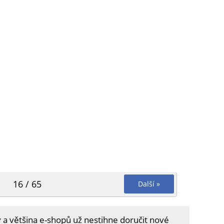
16 / 65
Další »
 a většina e-shopů už nestihne doručit nové