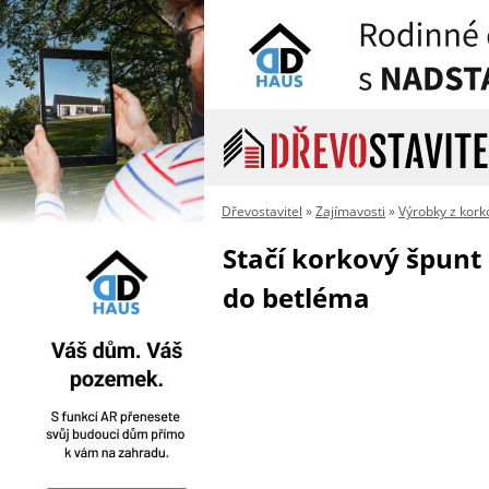
Dřevostavitel
»
Zajímavosti
»
Výrobky z kork
Stačí korkový špunt
do betléma