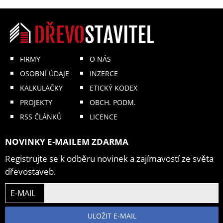
FIRMY
O NÁS
OSOBNÍ ÚDAJE
INZERCE
KALKULAČKY
ETICKÝ KODEX
PROJEKTY
OBCH. PODM.
RSS ČLÁNKŮ
LICENCE
NOVINKY E-MAILEM ZDARMA
Registrujte se k odběru novinek a zajímavostí ze světa
dřevostaveb.
E-MAIL
ULOŽIT E-MAIL