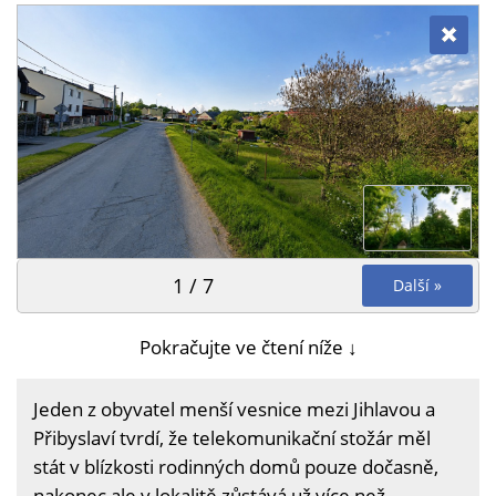
1 / 7
Další »
Pokračujte ve čtení níže ↓
Jeden z obyvatel menší vesnice mezi Jihlavou a
Přibyslaví tvrdí, že telekomunikační stožár měl
stát v blízkosti rodinných domů pouze dočasně,
nakonec ale v lokalitě zůstává už více než