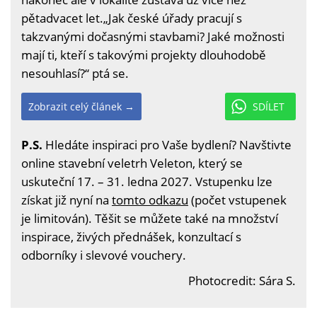
pětadvacet let.„Jak české úřady pracují s
takzvanými dočasnými stavbami? Jaké možnosti
mají ti, kteří s takovými projekty dlouhodobě
nesouhlasí?“ ptá se.
Zobrazit celý článek →
SDÍLET
P.S.
Hledáte inspiraci pro Vaše bydlení? Navštivte
online stavební veletrh Veleton, který se
uskuteční 17. – 31. ledna 2027. Vstupenku lze
získat již nyní na
tomto odkazu
(počet vstupenek
je limitován). Těšit se můžete také na množství
inspirace, živých přednášek, konzultací s
odborníky i slevové vouchery.
Photocredit: Sára S.