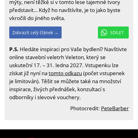
mýty, není těžké si v tomto lese tajemné tvory
představit… Když ho navštívíte, je to jako byste
vkročili do jiného světa.
Zobrazit celý článek →
SDÍLET
P.S.
Hledáte inspiraci pro Vaše bydlení? Navštivte
online stavební veletrh Veleton, který se
uskuteční 17. – 31. ledna 2027. Vstupenku lze
získat již nyní na
tomto odkazu
(počet vstupenek
je limitován). Těšit se můžete také na množství
inspirace, živých přednášek, konzultací s
odborníky i slevové vouchery.
Photocredit:
PeteBarber