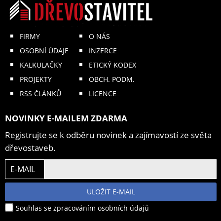
FIRMY
O NÁS
OSOBNÍ ÚDAJE
INZERCE
KALKULAČKY
ETICKÝ KODEX
PROJEKTY
OBCH. PODM.
RSS ČLÁNKŮ
LICENCE
NOVINKY E-MAILEM ZDARMA
Registrujte se k odběru novinek a zajímavostí ze světa
dřevostaveb.
E-MAIL
ULOŽIT E-MAIL
Souhlas se zpracováním osobních údajů