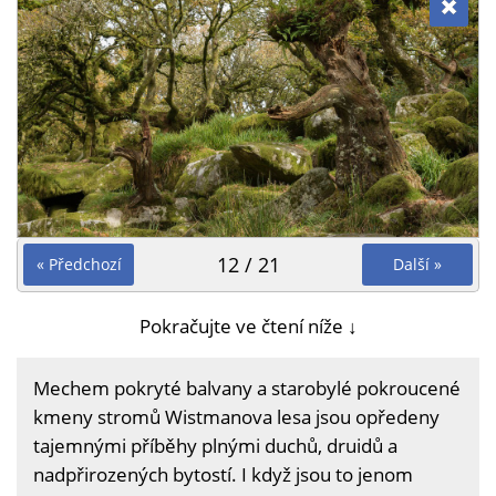
12 / 21
« Předchozí
Další »
Pokračujte ve čtení níže ↓
Mechem pokryté balvany a starobylé pokroucené
kmeny stromů Wistmanova lesa jsou opředeny
tajemnými příběhy plnými duchů, druidů a
nadpřirozených bytostí. I když jsou to jenom