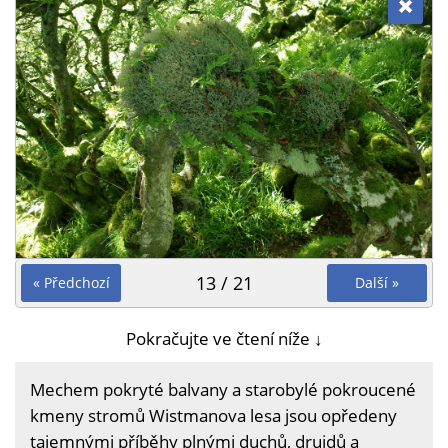
13 / 21
« Předchozí
Další »
Pokračujte ve čtení níže ↓
Mechem pokryté balvany a starobylé pokroucené
kmeny stromů Wistmanova lesa jsou opředeny
tajemnými příběhy plnými duchů, druidů a