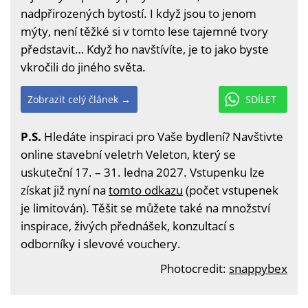
nadpřirozených bytostí. I když jsou to jenom
mýty, není těžké si v tomto lese tajemné tvory
představit… Když ho navštívíte, je to jako byste
vkročili do jiného světa.
Zobrazit celý článek →
SDÍLET
P.S.
Hledáte inspiraci pro Vaše bydlení? Navštivte
online stavební veletrh Veleton, který se
uskuteční 17. – 31. ledna 2027. Vstupenku lze
získat již nyní na
tomto odkazu
(počet vstupenek
je limitován). Těšit se můžete také na množství
inspirace, živých přednášek, konzultací s
odborníky i slevové vouchery.
Photocredit:
snappybex