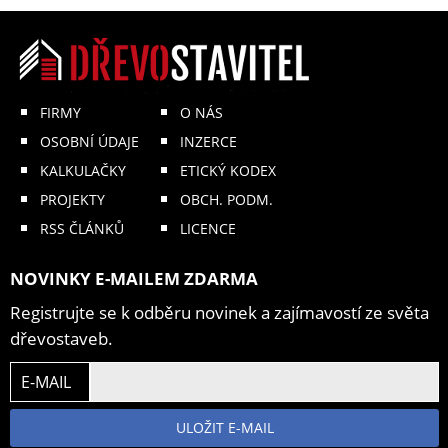
FIRMY
O NÁS
OSOBNÍ ÚDAJE
INZERCE
KALKULAČKY
ETICKÝ KODEX
PROJEKTY
OBCH. PODM.
RSS ČLÁNKŮ
LICENCE
NOVINKY E-MAILEM ZDARMA
Registrujte se k odběru novinek a zajímavostí ze světa
dřevostaveb.
E-MAIL
ULOŽIT E-MAIL