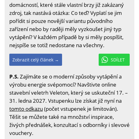
domácností, které stále vlastní brzy již zakázaný
zdroj, tak nastává otázka: Co teď? Vyplatí se jim
pořídit si pouze novější variantu původního
zařízení nebo by raději měly vyzkoušet jiný typ
vytápění? V každém případě by si měly pospíšit,
nejspíše se totiž nedostane na všechny.
Zobrazit celý článek →
SDÍLET
P.S.
Zajímáte se o moderní způsoby vytápění a
výrobu energie svépomocí? Navštivte online
stavební veletrh Veleton, který se uskuteční 17. –
31. ledna 2027. Vstupenku lze získat již nyní na
tomto odkazu
(počet vstupenek je limitován).
Těšit se můžete také na množství inspirace,
živých přednášek, konzultací s odborníky i slevové
vouchery.