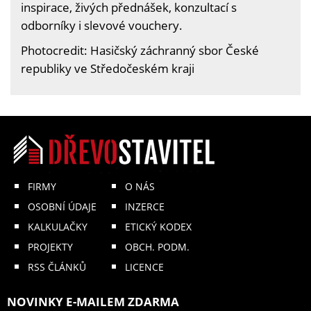
inspirace, živých přednášek, konzultací s
odborníky i slevové vouchery.
Photocredit: Hasičský záchranný sbor České
republiky ve Středočeském kraji
FIRMY
O NÁS
OSOBNÍ ÚDAJE
INZERCE
KALKULAČKY
ETICKÝ KODEX
PROJEKTY
OBCH. PODM.
RSS ČLÁNKŮ
LICENCE
NOVINKY E-MAILEM ZDARMA