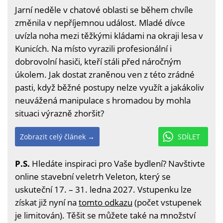
Jarní neděle v chatové oblasti se během chvíle
změnila v nepříjemnou událost. Mladé dívce
uvízla noha mezi těžkými kládami na okraji lesa v
Kunicích. Na místo vyrazili profesionální i
dobrovolní hasiči, kteří stáli před náročným
úkolem. Jak dostat zraněnou ven z této zrádné
pasti, když běžné postupy nelze využít a jakákoliv
neuvážená manipulace s hromadou by mohla
situaci výrazně zhoršit?
Zobrazit celý článek →
SDÍLET
P.S.
Hledáte inspiraci pro Vaše bydlení? Navštivte
online stavební veletrh Veleton, který se
uskuteční 17. – 31. ledna 2027. Vstupenku lze
získat již nyní na
tomto odkazu
(počet vstupenek
je limitován). Těšit se můžete také na množství