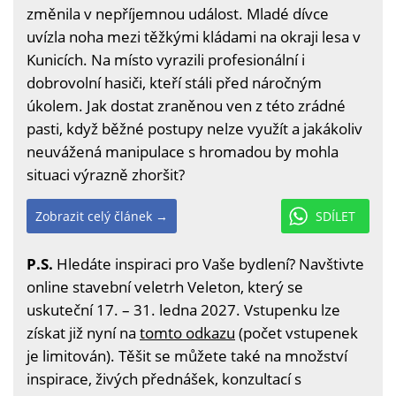
změnila v nepříjemnou událost. Mladé dívce
uvízla noha mezi těžkými kládami na okraji lesa v
Kunicích. Na místo vyrazili profesionální i
dobrovolní hasiči, kteří stáli před náročným
úkolem. Jak dostat zraněnou ven z této zrádné
pasti, když běžné postupy nelze využít a jakákoliv
neuvážená manipulace s hromadou by mohla
situaci výrazně zhoršit?
Zobrazit celý článek →
SDÍLET
P.S.
Hledáte inspiraci pro Vaše bydlení? Navštivte
online stavební veletrh Veleton, který se
uskuteční 17. – 31. ledna 2027. Vstupenku lze
získat již nyní na
tomto odkazu
(počet vstupenek
je limitován). Těšit se můžete také na množství
inspirace, živých přednášek, konzultací s