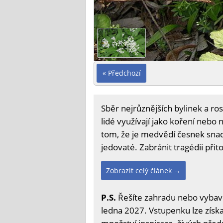
« Předchozí
Sběr nejrůznějších bylinek a ro
lidé využívají jako koření nebo
tom, že je medvědí česnek snad
jedovaté. Zabránit tragédii př
Zobrazit celý článek →
P.S.
Řešíte zahradu nebo vybave
ledna 2027. Vstupenku lze získa