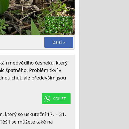
Další »
týká i medvědího česneku, který
nic špatného. Problém tkví v
dnou chuť, ale především jsou
SDÍLET
 který se uskuteční 17. – 31.
 Těšit se můžete také na