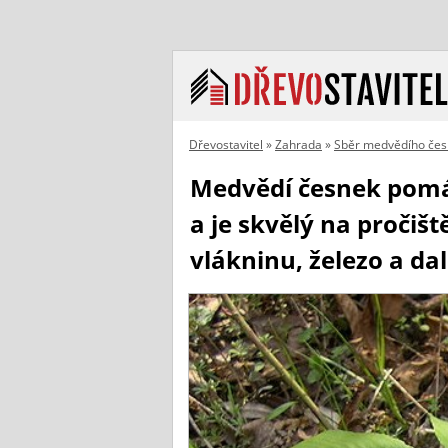
Dřevostavitel
»
Zahrada
»
Sběr medvědího česn
Medvědí česnek pomáh
a je skvělý na pročiš
vlákninu, železo a dal