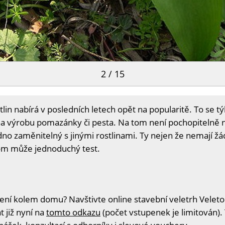
2 / 15
stlin nabírá v posledních letech opět na popularitě. To se 
 na výrobu pomazánky či pesta. Na tom není pochopitelně 
no zaměnitelný s jinými rostlinami. Ty nejen že nemají žá
itom může jednoduchý test.
ní kolem domu? Navštivte online stavební veletrh Veleton,
t již nyní na
tomto odkazu
(počet vstupenek je limitován).