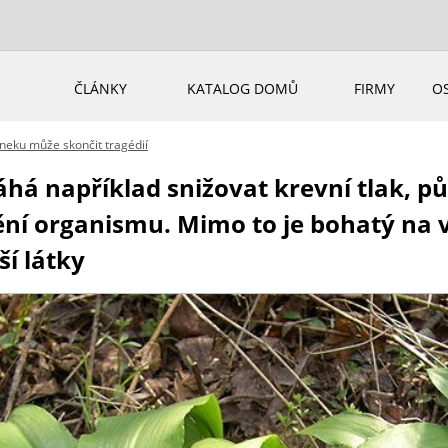
ČLÁNKY
KATALOG DOMŮ
FIRMY
O
eku může skončit tragédií
á například snižovat krevní tlak, pů
tění organismu. Mimo to je bohatý na v
ší látky